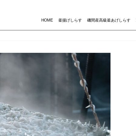
HOME
釜揚げしらす
磯間産高級釜あげしらす